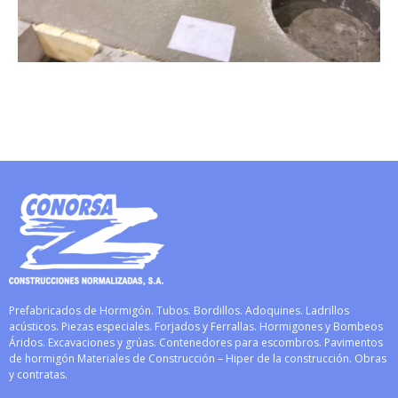
Prefabricados de Hormigón. Tubos. Bordillos. Adoquines. Ladrillos
acústicos. Piezas especiales. Forjados y Ferrallas. Hormigones y Bombeos
Áridos. Excavaciones y grúas. Contenedores para escombros. Pavimentos
de hormigón Materiales de Construcción – Hiper de la construcción. Obras
y contratas.