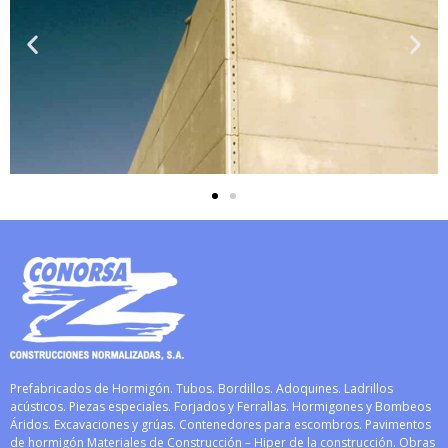
Prefabricados de Hormigón. Tubos. Bordillos. Adoquines. Ladrillos
acústicos. Piezas especiales. Forjados y Ferrallas. Hormigones y Bombeos
Áridos. Excavaciones y grúas. Contenedores para escombros. Pavimentos
de hormigón Materiales de Construcción – Hiper de la construcción. Obras