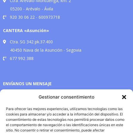
Ctra. Arévalo-Montuenga, km. 2
05200 - Arévalo - Ávila
920 30 06 22 - 600973718
CANTERA «Asunción»
Ctra. SG 342 pk.37.400
40450 Nava de la Asunción - Segovia
677 992 388
ENVÍANOS UN MENSAJE
Gestionar consentimiento
Para ofrecer las mejores experiencias, utilizamos tecnologías como las
cookies para almacenar y/o acceder a la información del dispositivo. El
consentimiento de estas tecnologías nos permitirá procesar datos como
el comportamiento de navegación o las identificaciones únicas en este
sitio. No consentir o retirar el consentimiento, puede afectar