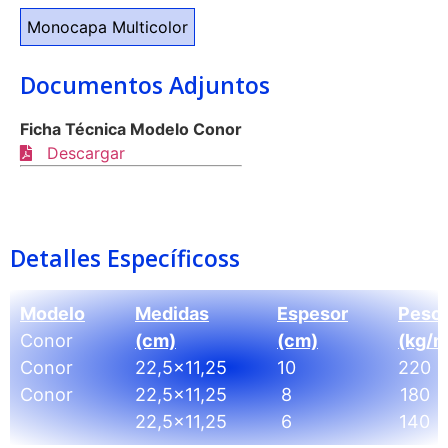
Monocapa Multicolor
Documentos Adjuntos
Ficha Técnica Modelo Conor
Descargar
Detalles Específicoss
Modelo
Medidas
Espesor
Peso
Conor
(cm)
(cm)
(kg/m
Conor
22,5x11,25
10
220
Conor
22,5x11,25
8
180
22,5x11,25
6
140